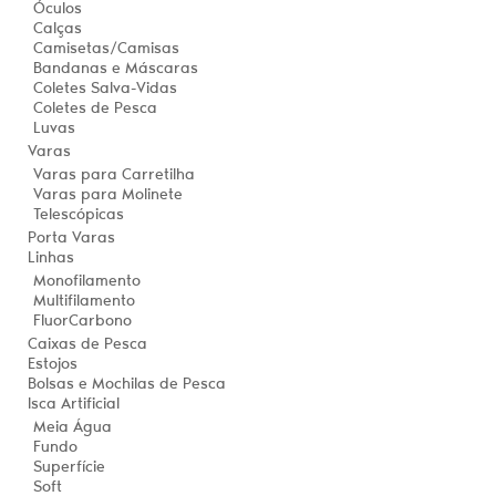
Óculos
Calças
Camisetas/Camisas
Bandanas e Máscaras
Coletes Salva-Vidas
Coletes de Pesca
Luvas
Varas
Varas para Carretilha
Varas para Molinete
Telescópicas
Porta Varas
Linhas
Monofilamento
Multifilamento
FluorCarbono
Caixas de Pesca
Estojos
Bolsas e Mochilas de Pesca
Isca Artificial
Meia Água
Fundo
Superfície
Soft