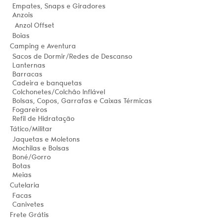
Empates, Snaps e Giradores
Anzois
Anzol Offset
Boias
Camping e Aventura
Sacos de Dormir/Redes de Descanso
Lanternas
Barracas
Cadeira e banquetas
Colchonetes/Colchâo Inflável
Bolsas, Copos, Garrafas e Caixas Térmicas
Fogareiros
Refil de Hidratação
Tático/Militar
Jaquetas e Moletons
Mochilas e Bolsas
Boné/Gorro
Botas
Meias
Cutelaria
Facas
Canivetes
Frete Grátis