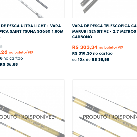
 DE PESCA ULTRA LIGHT + VARA
VARA DE PESCA TELESCOPICA C
PICA SAINT TSUNA SG650 1.80M
MARURI SENSITIVE - 2.7 METROS
A
CARBONO
75
R$ 303,34
no boleto/PIX
,26
no boleto/PIX
R$ 319,30
75
10x
R$ 35,55
ou
de
R$ 36,58