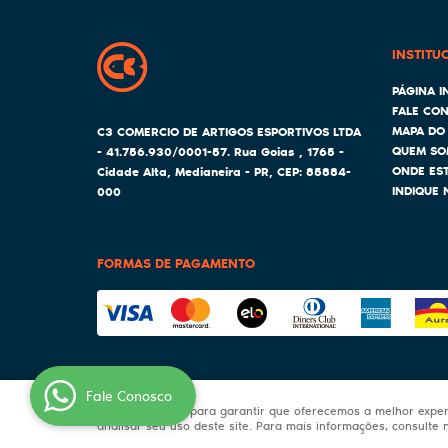
INSTITU
PÁGINA IN
FALE CO
MAPA DO 
C3 COMERCIO DE ARTIGOS ESPORTIVOS LTDA
QUEM SO
- 41.756.930/0001-57.
Rua Goias , 1765
-
ONDE ES
Cidade Alta, Medianeira
-
PR
,
CEP: 85884-
INDIQUE 
000
FORMAS DE PAGAMENTO
Fale Conosco
Usamos cookies para garantir que oferecemos a melhor experiê
analisar seu uso deste site. Para mais informações, consulte