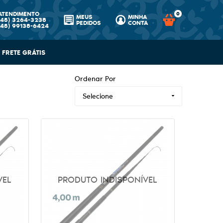
ATENDIMENTO
0
MEUS
MINHA
(45)
3264-3238
PEDIDOS
CONTA
(45)
99138-6424
FRETE GRÁTIS
Ordenar Por
Selecione