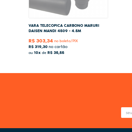
VARA TELECOPICA CARBONO MARURI
DAISEN MANDI 4509 - 4.5M
R$ 303,34
no boleto/PIX
R$ 319,30
10x
R$ 35,55
ou
de