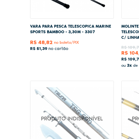
VARA PARA PESCA TELESCOPICA MARINE
MOLINTE
SPORTS BAMBOO - 3,30M - 3307
TELESCO
C/ LINH
R$ 48,82
no boleto/PIX
R$ 109,
R$ 51,39
R$ 104
R$ 109,
3x
ou
de