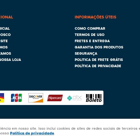
CIONAL
INFORMAÇÕES ÚTEIS
ICIAL
COMO COMPRAR
NOSCO
TERMOS DE USO
SITE
FRETES E ENTREGA
MOS
GARANTIA DOS PRODUTOS
TAMOS
SEGURANÇA
NOSSA LOJA
POLITICA DE FRETE GRÁTIS
POLÍTICA DE PRIVACIDADE
ncia em nosso site. Isso inclui cookies de sites de redes sociais de terceiros
Política de privacidade
 nossa
.
LOJA VIRTUAL CRIADA POR