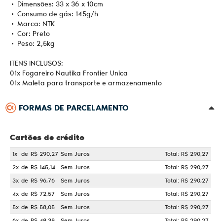
• Dimensões: 33 x 36 x 10cm
• Consumo de gás: 145g/h
• Marca: NTK
• Cor: Preto
• Peso: 2,5kg
ITENS INCLUSOS:
01x Fogareiro Nautika Frontier Unica
01x Maleta para transporte e armazenamento
FORMAS DE PARCELAMENTO
Cartões de crédito
1x
de
R$ 290,27
Sem Juros
Total: R$ 290,27
2x
de
R$ 145,14
Sem Juros
Total: R$ 290,27
3x
de
R$ 96,76
Sem Juros
Total: R$ 290,27
4x
de
R$ 72,57
Sem Juros
Total: R$ 290,27
5x
de
R$ 58,05
Sem Juros
Total: R$ 290,27
6x
de
R$ 48,38
Sem Juros
Total: R$ 290,27