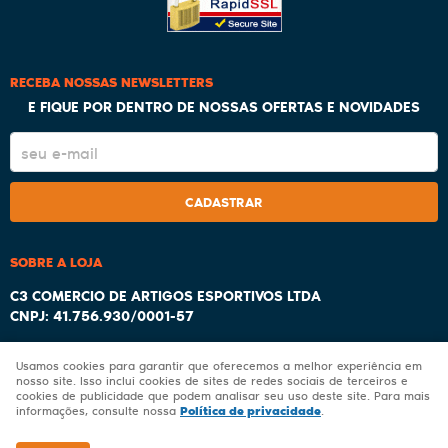
RECEBA NOSSAS NEWSLETTERS
E FIQUE POR DENTRO DE NOSSAS OFERTAS E NOVIDADES
CADASTRAR
SOBRE A LOJA
C3 COMERCIO DE ARTIGOS ESPORTIVOS LTDA
CNPJ: 41.756.930/0001-57
Usamos cookies para garantir que oferecemos a melhor experiência em
nosso site. Isso inclui cookies de sites de redes sociais de terceiros e
cookies de publicidade que podem analisar seu uso deste site. Para mais
LOJA VIRTUAL CRIADA POR
Política de privacidade
informações, consulte nossa
.