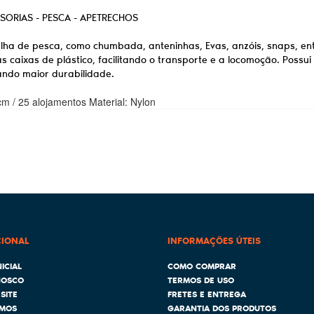
SORIAS - PESCA - APETRECHOS
ralha de pesca, como chumbada, anteninhas, Evas, anzóis, snaps, en
caixas de plástico, facilitando o transporte e a locomoção. Possu
ando maior durabilidade.
m / 25 alojamentos Material: Nylon
CIONAL
INFORMAÇÕES ÚTEIS
ICIAL
COMO COMPRAR
NOSCO
TERMOS DE USO
SITE
FRETES E ENTREGA
MOS
GARANTIA DOS PRODUTOS