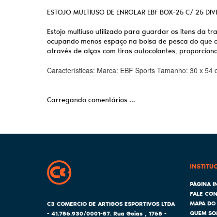
ESTOJO MULTIUSO DE ENROLAR EBF BOX-25 C/ 25 DIVI
Estojo multiuso utilizado para guardar os itens da t
ocupando menos espaço na bolsa de pesca do que as 
através de alças com tiras autocolantes, proporcion
Características: Marca: EBF Sports Tamanho: 30 x 54 c
Carregando comentários ...
INSTITU
PÁGINA IN
FALE CO
MAPA DO 
C3 COMERCIO DE ARTIGOS ESPORTIVOS LTDA
QUEM SO
- 41.756.930/0001-57.
Rua Goias , 1765
-