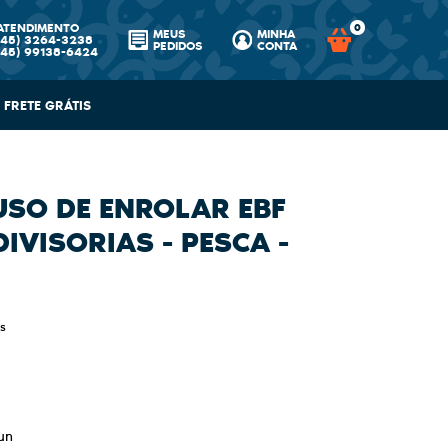
ATENDIMENTO
0
MEUS
MINHA
(45)
3264-3238
PEDIDOS
CONTA
(45)
99138-6424
FRETE GRÁTIS
USO DE ENROLAR EBF
DIVISORIAS - PESCA -
s
un