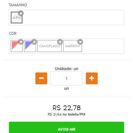
TAMANHO
4.5M
x
COR
CAMUFLADO
MARROM
x
x
x
x
Unidade: un
un
R$ 22,78
R$ 21,64
no boleto/PIX
AVISE-ME