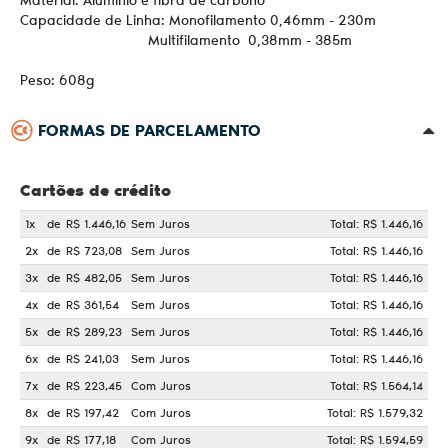
Capacidade de Linha: Monofilamento 0,46mm - 230m
Multifilamento 0,38mm - 385m
Peso: 608g
FORMAS DE PARCELAMENTO
Cartões de crédito
1x
de
R$ 1.446,16
Sem Juros
Total: R$ 1.446,16
2x
de
R$ 723,08
Sem Juros
Total: R$ 1.446,16
3x
de
R$ 482,05
Sem Juros
Total: R$ 1.446,16
4x
de
R$ 361,54
Sem Juros
Total: R$ 1.446,16
5x
de
R$ 289,23
Sem Juros
Total: R$ 1.446,16
6x
de
R$ 241,03
Sem Juros
Total: R$ 1.446,16
7x
de
R$ 223,45
Com Juros
Total: R$ 1.564,14
8x
de
R$ 197,42
Com Juros
Total: R$ 1.579,32
9x
de
R$ 177,18
Com Juros
Total: R$ 1.594,59