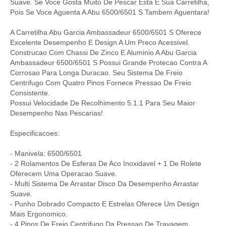
Suave. Se Voce Gosta Muito De Pescar Esta E Sua Carretilha,
Pois Se Voce Aguenta A Abu 6500/6501 S Tambem Aguentara!
A Carretilha Abu Garcia Ambassadeur 6500/6501 S Oferece
Excelente Desempenho E Design A Um Preco Acessivel.
Construcao Com Chassi De Zinco E Aluminio A Abu Garcia
Ambassadeur 6500/6501 S Possui Grande Protecao Contra A
Corrosao Para Longa Duracao. Seu Sistema De Freio
Centrifugo Com Quatro Pinos Fornece Pressao De Freio
Consistente.
Possui Velocidade De Recolhimento 5.1.1 Para Seu Maior
Desempenho Nas Pescarias!
Especificacoes:
- Manivela: 6500/6501
- 2 Rolamentos De Esferas De Aco Inoxidavel + 1 De Rolete
Oferecem Uma Operacao Suave.
- Multi Sistema De Arrastar Disco Da Desempenho Arrastar
Suave.
- Punho Dobrado Compacto E Estrelas Oferece Um Design
Mais Ergonomico.
- 4 Pinos De Freio Centrifugo Da Pressao De Travagem