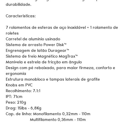
durabilidade.
Caracteristicas:
7 rolamentos de esferas de aço inoxidável + 1 rolamento de
roletes
Carretel de alumínio usinado
Sistema de arrasto Power Disk™
Engrenagem de latão Duragear™
Sistema de freio Magnético MagTrax™
Manivela e estrela de fricção em ângulo
Design com pé rebaixado, para maior firmeza, conforto e
ergonomia
Estrutura monobloco e tampas laterais de grafite
Knobs em PVC
Recolhimento: 7.1:1
IPT: 71cm
Peso: 210g
Drag: 15lbs - 6,8Kg
Cap. de linha: Monofilamento 0,32mm - 110m
Multifilamento 0,36mm - 110m