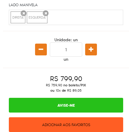
LADO MANIVELA
DIREITA
ESQUERDA
x
x
Unidade: un
un
R$ 799,90
R$ 759,90
no boleto/PIX
ou
10x
de
R$ 89,05
AVISE-ME
ADICIONAR AOS FAVORITOS