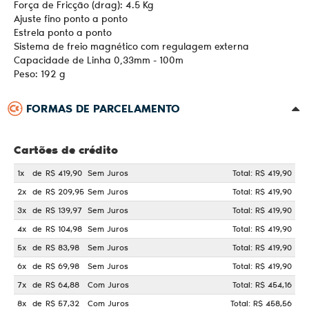
Força de Fricção (drag): 4.5 Kg
Ajuste fino ponto a ponto
Estrela ponto a ponto
Sistema de freio magnético com regulagem externa
Capacidade de Linha 0,33mm - 100m
Peso: 192 g
FORMAS DE PARCELAMENTO
Cartões de crédito
1x
de
R$ 419,90
Sem Juros
Total: R$ 419,90
2x
de
R$ 209,95
Sem Juros
Total: R$ 419,90
3x
de
R$ 139,97
Sem Juros
Total: R$ 419,90
4x
de
R$ 104,98
Sem Juros
Total: R$ 419,90
5x
de
R$ 83,98
Sem Juros
Total: R$ 419,90
6x
de
R$ 69,98
Sem Juros
Total: R$ 419,90
7x
de
R$ 64,88
Com Juros
Total: R$ 454,16
8x
de
R$ 57,32
Com Juros
Total: R$ 458,56