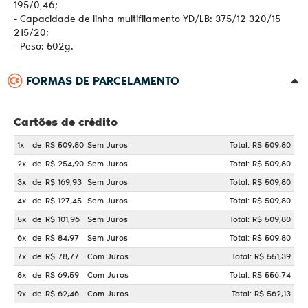
195/0,46;
- Capacidade de linha multifilamento YD/LB: 375/12 320/15
215/20;
- Peso: 502g.
FORMAS DE PARCELAMENTO
Cartões de crédito
1x
de
R$ 509,80
Sem Juros
Total: R$ 509,80
2x
de
R$ 254,90
Sem Juros
Total: R$ 509,80
3x
de
R$ 169,93
Sem Juros
Total: R$ 509,80
4x
de
R$ 127,45
Sem Juros
Total: R$ 509,80
5x
de
R$ 101,96
Sem Juros
Total: R$ 509,80
6x
de
R$ 84,97
Sem Juros
Total: R$ 509,80
7x
de
R$ 78,77
Com Juros
Total: R$ 551,39
8x
de
R$ 69,59
Com Juros
Total: R$ 556,74
9x
de
R$ 62,46
Com Juros
Total: R$ 562,13