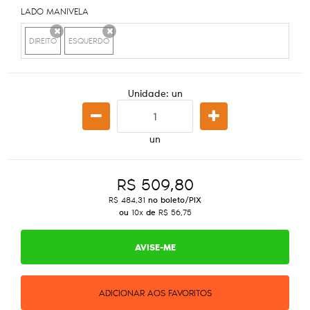
LADO MANIVELA
DIREITO
ESQUERDO
x
x
Unidade: un
un
R$ 509,80
R$ 484,31
no boleto/PIX
ou
10x
de
R$ 56,75
AVISE-ME
ADICIONAR AOS FAVORITOS