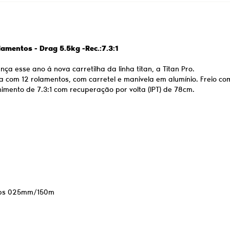
lamentos - Drag 5.5kg -Rec.:7.3:1
a esse ano à nova carretilha da linha titan, a Titan Pro.
ta com 12 rolamentos, com carretel e manivela em alumínio. Freio 
himento de 7.3:1 com recuperação por volta (IPT) de 78cm.
30Lbs 025mm/150m