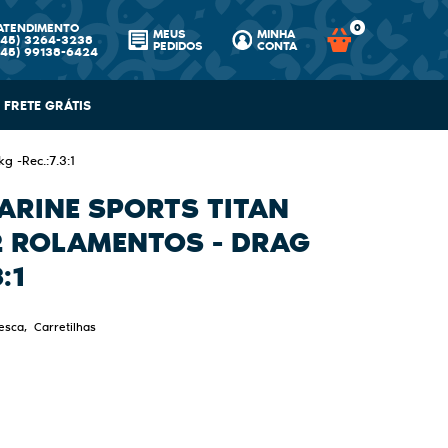
ATENDIMENTO
0
MEUS
MINHA
(45)
3264-3238
PEDIDOS
CONTA
(45)
99138-6424
FRETE GRÁTIS
g -Rec.:7.3:1
ARINE SPORTS TITAN
12 ROLAMENTOS - DRAG
:1
esca
Carretilhas