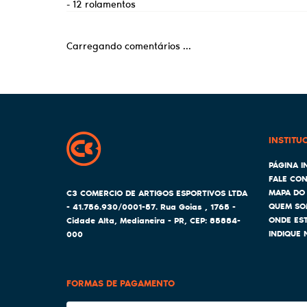
- 12 rolamentos
Carregando comentários ...
INSTITU
PÁGINA IN
FALE CO
MAPA DO 
C3 COMERCIO DE ARTIGOS ESPORTIVOS LTDA
QUEM SO
- 41.756.930/0001-57.
Rua Goias , 1765
-
ONDE ES
Cidade Alta, Medianeira
-
PR
,
CEP: 85884-
INDIQUE 
000
FORMAS DE PAGAMENTO