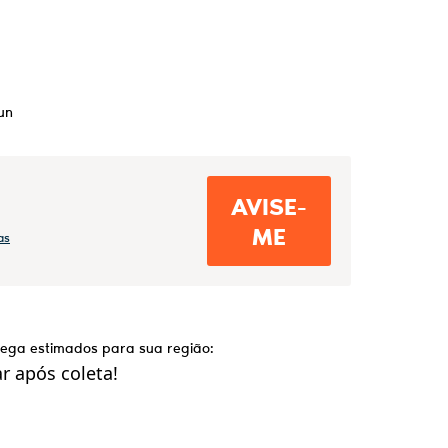
un
AVISE-
ME
as
trega estimados para sua região:
 após coleta!