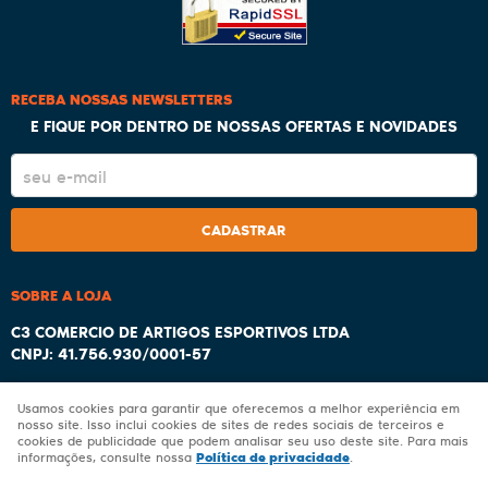
RECEBA NOSSAS NEWSLETTERS
E FIQUE POR DENTRO DE NOSSAS OFERTAS E NOVIDADES
CADASTRAR
SOBRE A LOJA
C3 COMERCIO DE ARTIGOS ESPORTIVOS LTDA
CNPJ: 41.756.930/0001-57
Usamos cookies para garantir que oferecemos a melhor experiência em
nosso site. Isso inclui cookies de sites de redes sociais de terceiros e
cookies de publicidade que podem analisar seu uso deste site. Para mais
LOJA VIRTUAL CRIADA POR
Política de privacidade
informações, consulte nossa
.