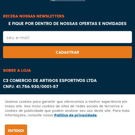
RECEBA NOSSAS NEWSLETTERS
E FIQUE POR DENTRO DE NOSSAS OFERTAS E NOVIDADES
CADASTRAR
SOBRE A LOJA
C3 COMERCIO DE ARTIGOS ESPORTIVOS LTDA
CNPJ: 41.756.930/0001-57
Usamos cookies para garantir que oferecemos a melhor experiência em
nosso site. Isso inclui cookies de sites de redes sociais de terceiros e
cookies de publicidade que podem analisar seu uso deste site. Para mais
LOJA VIRTUAL CRIADA POR
Política de privacidade
informações, consulte nossa
.
ENTENDI