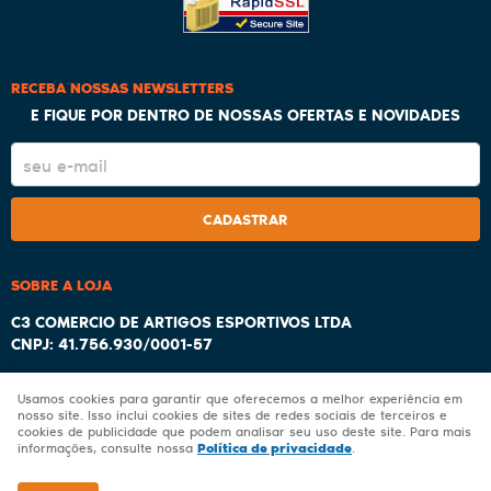
RECEBA NOSSAS NEWSLETTERS
E FIQUE POR DENTRO DE NOSSAS OFERTAS E NOVIDADES
CADASTRAR
SOBRE A LOJA
C3 COMERCIO DE ARTIGOS ESPORTIVOS LTDA
CNPJ: 41.756.930/0001-57
Usamos cookies para garantir que oferecemos a melhor experiência em
nosso site. Isso inclui cookies de sites de redes sociais de terceiros e
cookies de publicidade que podem analisar seu uso deste site. Para mais
LOJA VIRTUAL CRIADA POR
Política de privacidade
informações, consulte nossa
.