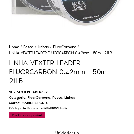
Home
Pesca
Linhas
FluorCarbono
LINHA VEXTER LEADER FLUORCARBON 0,42mm - 50m - 21LB
LINHA VEXTER LEADER
FLUORCARBON 0,42mm - 50m -
21LB
Sku:
VEXTERLEADER042
Categoria:
FluorCarbono
,
Pesca
,
Linhas
Marca:
MARINE SPORTS
Código de Barras:
7898480934587
Produto Indisponível
Unidade: un