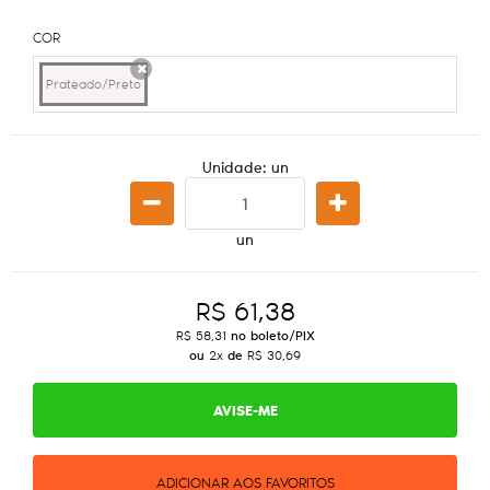
COR
Prateado/Preto
x
Unidade: un
un
R$ 61,38
R$ 58,31
no boleto/PIX
ou
2x
de
R$ 30,69
AVISE-ME
ADICIONAR AOS FAVORITOS