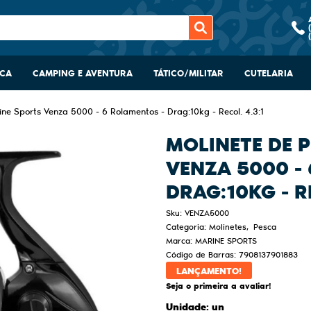
SCA
CAMPING E AVENTURA
TÁTICO/MILITAR
CUTELARIA
ne Sports Venza 5000 - 6 Rolamentos - Drag:10kg - Recol. 4.3:1
MOLINETE DE 
VENZA 5000 -
DRAG:10KG - RE
Sku:
VENZA5000
Categoria:
Molinetes
Pesca
Marca:
MARINE SPORTS
Código de Barras:
7908137901883
LANÇAMENTO!
Seja o primeira a avaliar!
Unidade: un