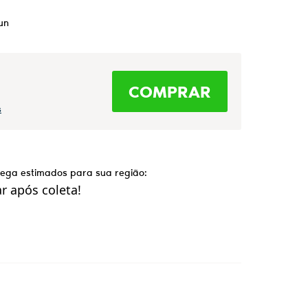
un
COMPRAR
s
trega estimados para sua região:
 após coleta!