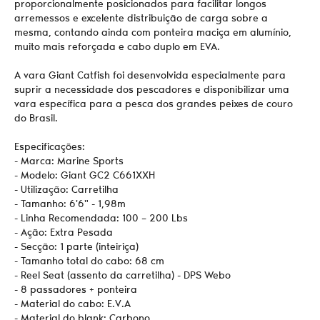
proporcionalmente posicionados para facilitar longos
arremessos e excelente distribuição de carga sobre a
mesma, contando ainda com ponteira maciça em alumínio,
muito mais reforçada e cabo duplo em EVA.
A vara Giant Catfish foi desenvolvida especialmente para
suprir a necessidade dos pescadores e disponibilizar uma
vara específica para a pesca dos grandes peixes de couro
do Brasil.
Especificações:
- Marca: Marine Sports
- Modelo: Giant GC2 C661XXH
- Utilização: Carretilha
- Tamanho: 6'6" - 1,98m
- Linha Recomendada: 100 – 200 Lbs
- Ação: Extra Pesada
- Secção: 1 parte (inteiriça)
- Tamanho total do cabo: 68 cm
- Reel Seat (assento da carretilha) - DPS Webo
- 8 passadores + ponteira
- Material do cabo: E.V.A
- Material do blank: Carbono