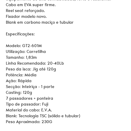
Cabo em EVA super firme.
Reel seat reforçado.
Fixador modelo novo.
Blank em carbono maciço e tubular
Especificações:
Modelo: GT2-601M
Utilização: Carretilha
Tamanho: 1,83m
Linha Recomendada: 20-40Lb
Peso da isca: Jig até 120g
Potência: Média
Ação: Rápida
Secção: Inteiriça - 1 parte
Casting: 120g
7 passadores + ponteira
Tipo de passador: Fuji
Material do cabo: E.V.A.
Blank: Tecnologia TSC (sólido e tubular)
Peso Aproximado: 230G