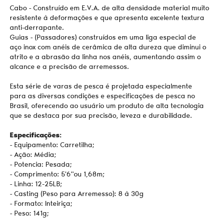
Cabo - Construído em E.V.A. de alta densidade material muito
resistente à deformações e que apresenta excelente textura
anti-derrapante.
Guias - (Passadores) construídos em uma liga especial de
aço inox com anéis de cerâmica de alta dureza que diminui o
atrito e a abrasão da linha nos anéis, aumentando assim o
alcance e a precisão de arremessos.
Esta série de varas de pesca é projetada especialmente
para as diversas condições e especificações de pesca no
Brasil, oferecendo ao usuário um produto de alta tecnologia
que se destaca por sua precisão, leveza e durabilidade.
Especificações:
- Equipamento: Carretilha;
- Ação: Média;
- Potencia: Pesada;
- Comprimento: 5'6''ou 1,68m;
- Linha: 12-25LB;
- Casting (Peso para Arremesso): 8 à 30g
- Formato: Inteiriça;
- Peso: 141g;