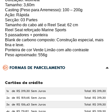
Tamanho: 3,60m
Casting (Peso para Arremesso): 100 – 200g
Ação: Rápida
Secção: 03 Partes
Tamanho do cabo até o Reel Seat: 62 cm
Reel Seat reforçado Marine Sports
5 passadores + ponteira
Blank de carbono composto: Construção especial, mais
fina e leve.
Ponteira de cor Verde Limão com alto contraste
Peso aproximado: 556g
FORMAS DE PARCELAMENTO
Cartões de crédito
1x
de
R$ 319,30
Sem Juros
Total: R$ 319,30
2x
de
R$ 159,65
Sem Juros
Total: R$ 319,30
3x
de
R$ 106,43
Sem Juros
Total: R$ 319,30
4x
de
R$ 79,82
Sem Juros
Total: R$ 319,30