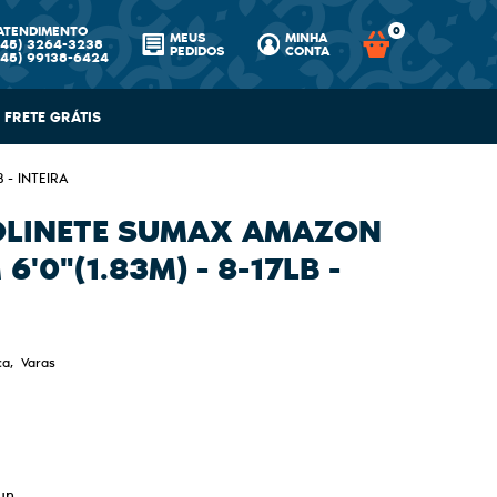
ATENDIMENTO
0
MEUS
MINHA
(45)
3264-3238
PEDIDOS
CONTA
(45)
99138-6424
FRETE GRÁTIS
 - INTEIRA
OLINETE SUMAX AMAZON
6'0"(1.83M) - 8-17LB -
ca
Varas
un