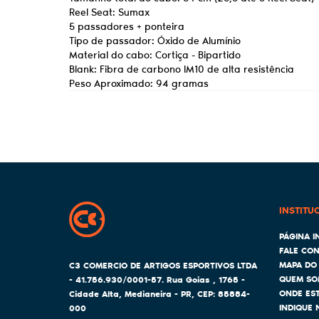
Reel Seat: Sumax
5 passadores + ponteira
Tipo de passador: Óxido de Alumínio
Material do cabo: Cortiça - Bipartido
Blank: Fibra de carbono IM10 de alta resistência
Peso Aproximado: 94 gramas
INSTITU
PÁGINA IN
FALE CO
MAPA DO 
C3 COMERCIO DE ARTIGOS ESPORTIVOS LTDA
QUEM SO
- 41.756.930/0001-57.
Rua Goias , 1765
-
ONDE ES
Cidade Alta, Medianeira
-
PR
,
CEP: 85884-
INDIQUE 
000