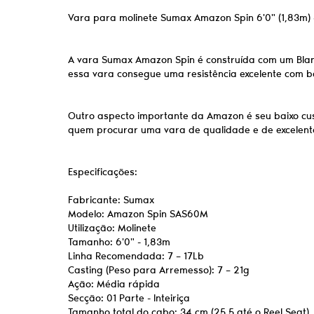
Vara para molinete Sumax Amazon Spin 6'0" (1,83m)
A vara Sumax Amazon Spin é construída com um Blank 
essa vara consegue uma resistência excelente com b
Outro aspecto importante da Amazon é seu baixo cu
quem procurar uma vara de qualidade e de excelen
Especificações:
Fabricante: Sumax
Modelo: Amazon Spin SAS60M
Utilização: Molinete
Tamanho: 6'0" - 1,83m
Linha Recomendada: 7 – 17Lb
Casting (Peso para Arremesso): 7 – 21g
Ação: Média rápida
Secção: 01 Parte - Inteiriça
Tamanho total do cabo: 34 cm (25,5 até o Reel Seat)