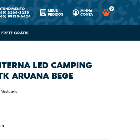
ATENDIMENTO
0
MEUS
MINHA
(45)
3264-3238
PEDIDOS
CONTA
(45)
99138-6424
FRETE GRÁTIS
TERNA LED CAMPING
TK ARUANA BEGE
Vestuário
un