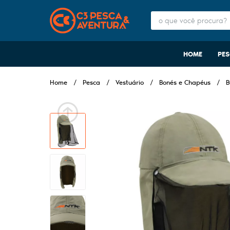
HOME
PE
Home
Pesca
Vestuário
Bonés e Chapéus
B