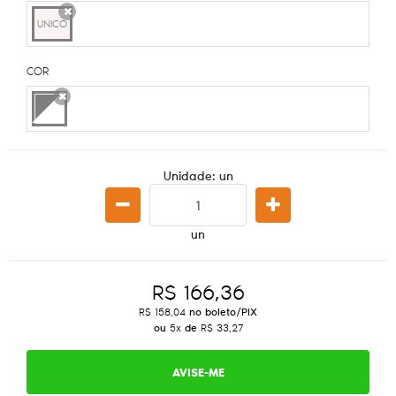
UNICO
x
COR
x
Unidade: un
un
R$ 166,36
R$ 158,04
no boleto/PIX
ou
5x
de
R$ 33,27
AVISE-ME