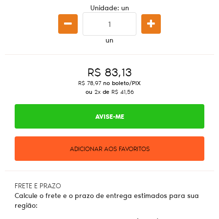
Unidade: un
un
R$ 83,13
R$ 78,97
no boleto/PIX
ou
2x
de
R$ 41,56
AVISE-ME
ADICIONAR AOS FAVORITOS
FRETE E PRAZO
Calcule o frete e o prazo de entrega estimados para sua
região: